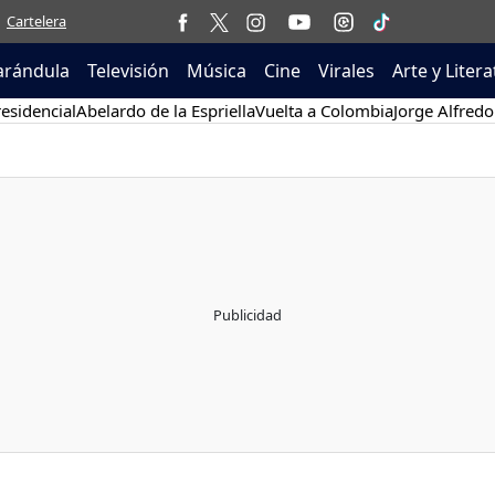
Cartelera
arándula
Televisión
Música
Cine
Virales
Arte y Liter
esidencial
Abelardo de la Espriella
Vuelta a Colombia
Jorge Alfredo