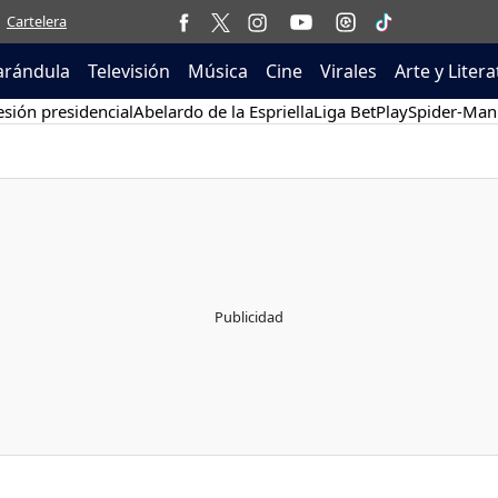
Cartelera
arándula
Televisión
Música
Cine
Virales
Arte y Liter
sión presidencial
Abelardo de la Espriella
Liga BetPlay
Spider-Man