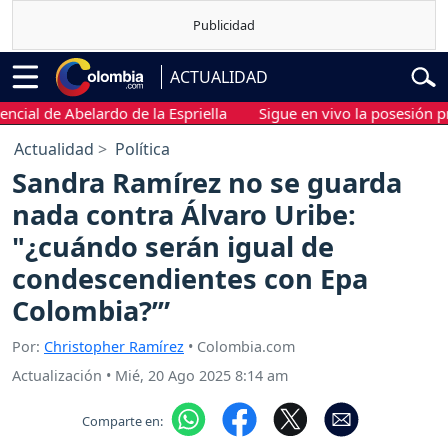
ACTUALIDAD
al de Abelardo de la Espriella
Sigue en vivo la posesión presid
Actualidad
Política
Sandra Ramírez no se guarda
nada contra Álvaro Uribe:
"¿cuándo serán igual de
condescendientes con Epa
Colombia?’”
Por:
Christopher Ramírez
• Colombia.com
Actualización
•
Mié, 20 Ago 2025 8:14 am
Comparte en: