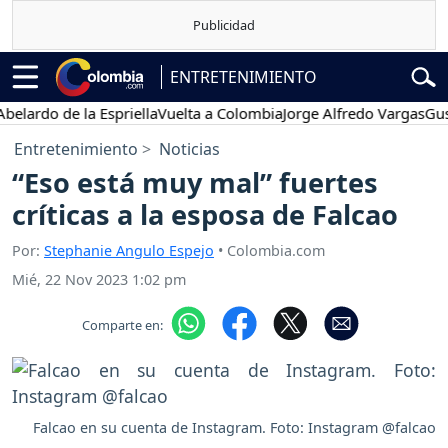
ENTRETENIMIENTO
rdo de la Espriella
Vuelta a Colombia
Jorge Alfredo Vargas
Gustavo
Entretenimiento
Noticias
“Eso está muy mal” fuertes
críticas a la esposa de Falcao
Por:
Stephanie Angulo Espejo
• Colombia.com
Mié, 22 Nov 2023 1:02 pm
Comparte en:
Falcao en su cuenta de Instagram. Foto: Instagram @falcao