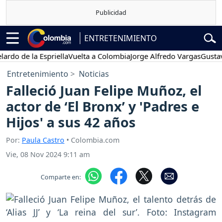
ENTRETENIMIENTO
de la Espriella
Vuelta a Colombia
Jorge Alfredo Vargas
Gustavo Pet
Entretenimiento
Noticias
Falleció Juan Felipe Muñoz, el
actor de ‘El Bronx’ y 'Padres e
Hijos' a sus 42 años
Por:
Paula Castro
• Colombia.com
Vie, 08 Nov 2024 9:11 am
Comparte en: