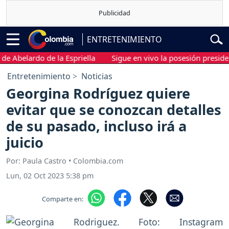
ENTRETENIMIENTO
belardo de la Espriella
Sigue en vivo la posesión presidencial 
Entretenimiento
Noticias
Georgina Rodríguez quiere
evitar que se conozcan detalles
de su pasado, incluso irá a
juicio
Por: Paula Castro • Colombia.com
Lun, 02 Oct 2023 5:38 pm
Comparte en: