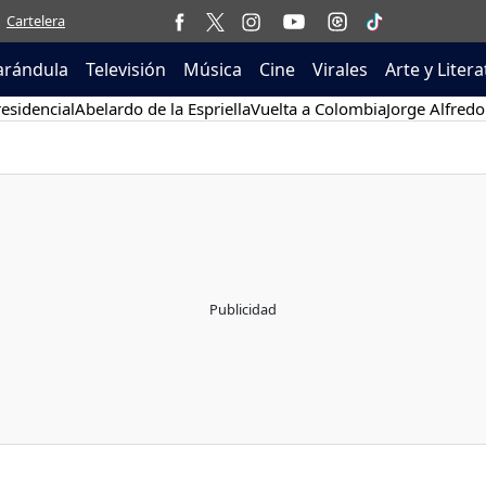
Cartelera
arándula
Televisión
Música
Cine
Virales
Arte y Liter
esidencial
Abelardo de la Espriella
Vuelta a Colombia
Jorge Alfredo