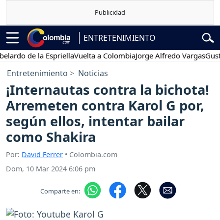
ENTRETENIMIENTO
 de la Espriella
Vuelta a Colombia
Jorge Alfredo Vargas
Gustavo P
Entretenimiento
Noticias
¡Internautas contra la bichota!
Arremeten contra Karol G por,
según ellos, intentar bailar
como Shakira
Por:
David Ferrer
• Colombia.com
Dom, 10 Mar 2024 6:06 pm
Comparte en: