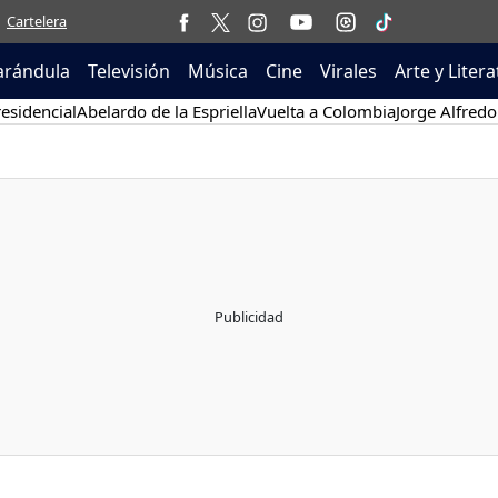
Cartelera
arándula
Televisión
Música
Cine
Virales
Arte y Liter
esidencial
Abelardo de la Espriella
Vuelta a Colombia
Jorge Alfredo