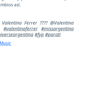
mbios así.
 Valentina Ferrer ???? @Valentina
 .
#valentinaferrer
#missargentina
iverseargentina
#fyp
#parati
 Music