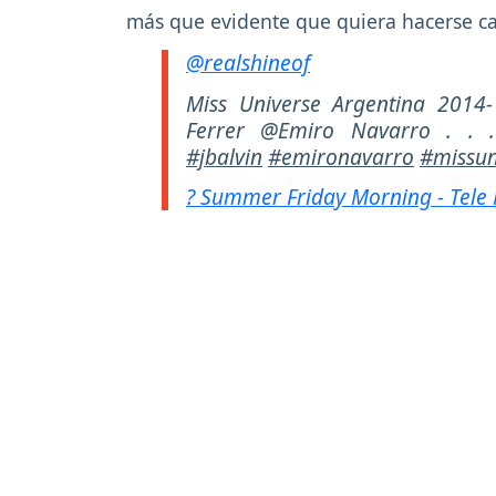
más que evidente que quiera hacerse ca
@realshineof
Miss Universe Argentina 2014-
Ferrer @Emiro Navarro . .
#jbalvin
#emironavarro
#missun
? Summer Friday Morning - Tele