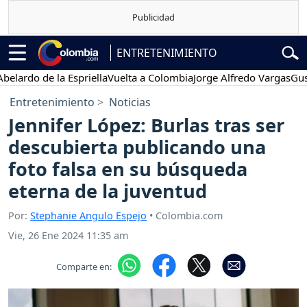
ENTRETENIMIENTO
o de la Espriella
Vuelta a Colombia
Jorge Alfredo Vargas
Gustavo P
Entretenimiento
Noticias
Jennifer López: Burlas tras ser
descubierta publicando una
foto falsa en su búsqueda
eterna de la juventud
Por:
Stephanie Angulo Espejo
• Colombia.com
Vie, 26 Ene 2024 11:35 am
Comparte en: