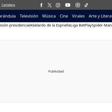
Cartelera
arándula
Televisión
Música
Cine
Virales
Arte y Liter
sión presidencial
Abelardo de la Espriella
Liga BetPlay
Spider-Man