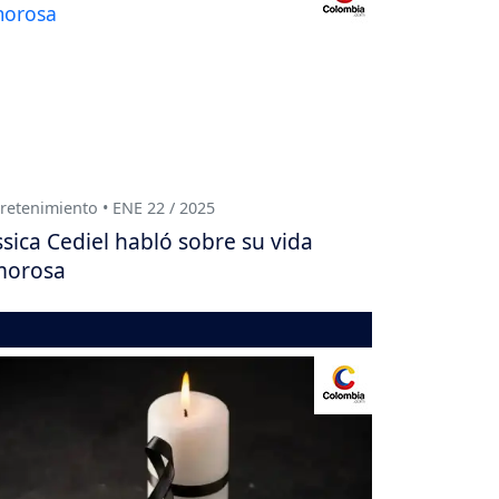
retenimiento • ENE 22 / 2025
ssica Cediel habló sobre su vida
morosa