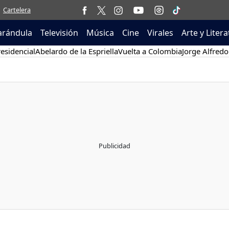
Cartelera
arándula
Televisión
Música
Cine
Virales
Arte y Liter
esidencial
Abelardo de la Espriella
Vuelta a Colombia
Jorge Alfredo