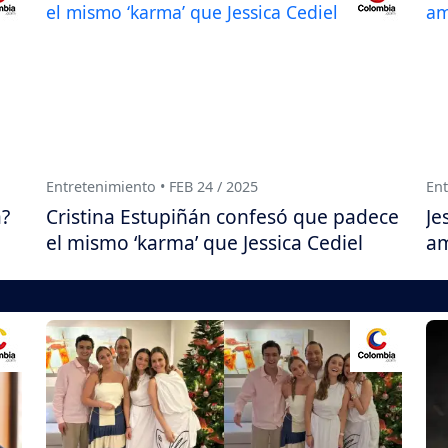
Entretenimiento • FEB 24 / 2025
Ent
á?
Cristina Estupiñán confesó que padece
Je
el mismo ‘karma’ que Jessica Cediel
a