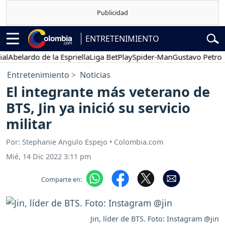
ENTRETENIMIENTO
elardo de la Espriella
Liga BetPlay
Spider-Man
Gustavo Petro
Po
Entretenimiento
Noticias
El integrante más veterano de
BTS, Jin ya inició su servicio
militar
Por: Stephanie Angulo Espejo • Colombia.com
Mié, 14 Dic 2022 3:11 pm
Comparte en:
Jin, líder de BTS. Foto: Instagram @jin