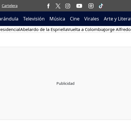
Cartelera
arándula
Televisión
Música
Cine
Virales
Arte y Liter
esidencial
Abelardo de la Espriella
Vuelta a Colombia
Jorge Alfredo