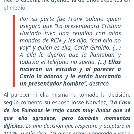
el medio.
Por su parte fue Frank Solano quien
aseguró que
“La presentadora Cristina
Hurtado tuvo una reunión con altos
mandos de RCN y les dijo, “con ella no
voy” y quién es ella, Carla Giraldo. (...)
A ella le dijeron que la llamaban y
todavía el teléfono no suena. (...)
Ellos
hicieron un estudio y al parecer a
Carla la adoran y le están buscando
un presentador hombre
”,
destacó
Al parecer ni ella misma ha tomado la decisión,
según comento su esposo Josse Narváez,
“
La Casa
de los Famosos le trajo cosas muy lindas que sé
que ella agradece, pero también momentos
difíciles.
Es una decisión que respetaré y aceptaré al
100%. Si ella dice: ‘Mi amor, estoy preparada y voy a