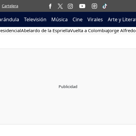
Cartelera
arándula
Televisión
Música
Cine
Virales
Arte y Liter
esidencial
Abelardo de la Espriella
Vuelta a Colombia
Jorge Alfredo