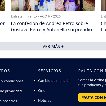
Entretenimiento • AGO 6 / 2026
Ent
por
La confesión de Andrea Petro sobre
Ch
Gustavo Petro y Antonella sorprendió
ha
VER MÁS +
TROS
SERVICIOS
PAUTA CON
Somos la vitrina 
Cambio de moneda
 y condiciones
tus productos y/o
Cine
 de privacidad
PAUTA CON 
Noticias
n nosotros