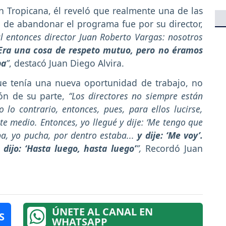
n Tropicana, él reveló que realmente una de las
o de abandonar el programa fue por su director,
al entonces director Juan Roberto Vargas: nosotros
Era una cosa de respeto mutuo, pero no éramos
ba
”
, destacó Juan Diego Alvira.
ue tenía una nueva oportunidad de trabajo, no
ión de su parte,
“Los directores no siempre están
 lo contrario, entonces, pues, para ellos lucirse,
te medio. Entonces, yo llegué y dije: ‘Me tengo que
ba, yo pucha, por dentro estaba...
y dije: ‘Me voy’.
ijo: ‘Hasta luego, hasta luego’
”,
Recordó Juan
ÚNETE AL CANAL EN
S
WHATSAPP