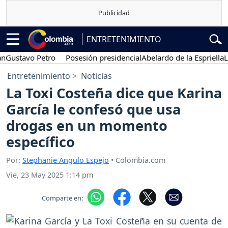
ENTRETENIMIENTO
tavo Petro
Posesión presidencial
Abelardo de la Espriella
Liga B
Entretenimiento
Noticias
La Toxi Costeña dice que Karina
García le confesó que usa
drogas en un momento
específico
Por:
Stephanie Angulo Espejo
• Colombia.com
Vie, 23 May 2025 1:14 pm
Comparte en: