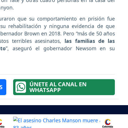
on Tate y otras cuatro personas en la casa del
anyon.
uraron que su comportamiento en prisión fue
 su rehabilitación y ninguna evidencia de que
 gobernador Brown en 2018. Pero “más de 50 años
os terribles asesinatos,
las familias de las
cto
”, aseguró el gobernador Newsom en su
ÚNETE AL CANAL EN
S
WHATSAPP