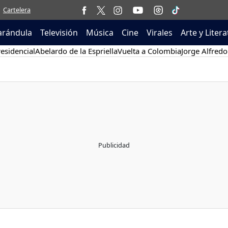
Cartelera
arándula
Televisión
Música
Cine
Virales
Arte y Liter
esidencial
Abelardo de la Espriella
Vuelta a Colombia
Jorge Alfredo