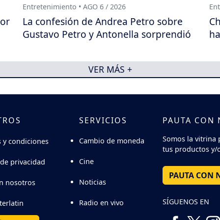
Entretenimiento • AGO 6 / 2026
Ent
por
La confesión de Andrea Petro sobre
Ch
Gustavo Petro y Antonella sorprendió
ha
VER MÁS +
TROS
SERVICIOS
PAUTA CON
Somos la vitrina 
Cambio de moneda
 y condiciones
tus productos y/o
Cine
 de privacidad
PAUTA CON 
Noticias
n nosotros
SÍGUENOS EN
Radio en vivo
terlatin