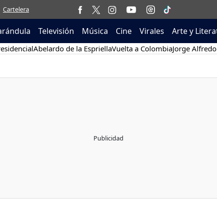
Cartelera
arándula
Televisión
Música
Cine
Virales
Arte y Liter
esidencial
Abelardo de la Espriella
Vuelta a Colombia
Jorge Alfredo