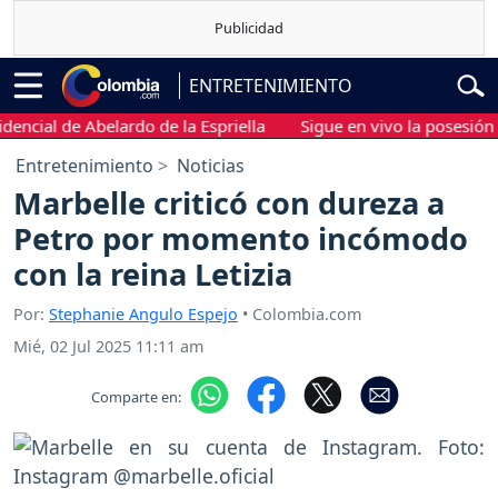
ENTRETENIMIENTO
al de Abelardo de la Espriella
Sigue en vivo la posesión presi
Entretenimiento
Noticias
Marbelle criticó con dureza a
Petro por momento incómodo
con la reina Letizia
Por:
Stephanie Angulo Espejo
• Colombia.com
Mié, 02 Jul 2025 11:11 am
Comparte en: