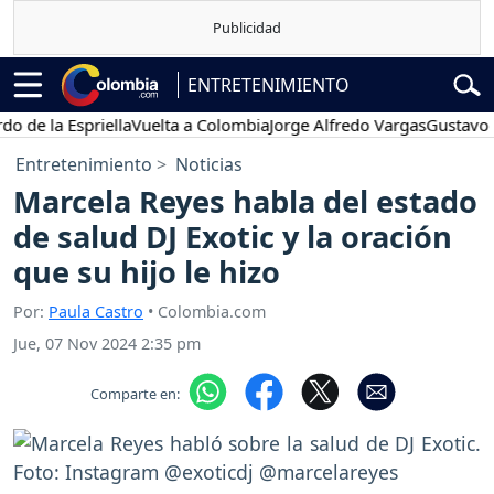
ENTRETENIMIENTO
 la Espriella
Vuelta a Colombia
Jorge Alfredo Vargas
Gustavo Petr
Entretenimiento
Noticias
Marcela Reyes habla del estado
de salud DJ Exotic y la oración
que su hijo le hizo
Por:
Paula Castro
• Colombia.com
Jue, 07 Nov 2024 2:35 pm
Comparte en: