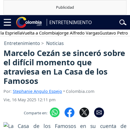
ENTRETENIMIENTO
priella
Vuelta a Colombia
Jorge Alfredo Vargas
Gustavo Petro
Po
Entretenimiento
Noticias
Marcelo Cezán se sinceró sobre
el difícil momento que
atraviesa en La Casa de los
Famosos
Por:
Stephanie Angulo Espejo
• Colombia.com
Vie, 16 May 2025 12:11 pm
Comparte en: