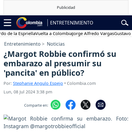
ENTRETENIMIENTO
 la Espriella
Vuelta a Colombia
Jorge Alfredo Vargas
Gustavo Petr
Entretenimiento
Noticias
¿Margot Robbie confirmó su
embarazo al presumir su
'pancita' en público?
Por:
Stephanie Angulo Espejo
• Colombia.com
Lun, 08 Jul 2024 3:38 pm
Comparte en: