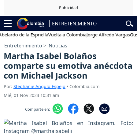
ENTRETENIMIENTO
do de la Espriella
Vuelta a Colombia
Jorge Alfredo Vargas
Gustavo
Entretenimiento
Noticias
Martha Isabel Bolaños
comparte su emotiva anécdota
con Michael Jackson
Por:
Stephanie Angulo Espejo
• Colombia.com
Mié, 01 Nov 2023 10:31 am
Comparte en: