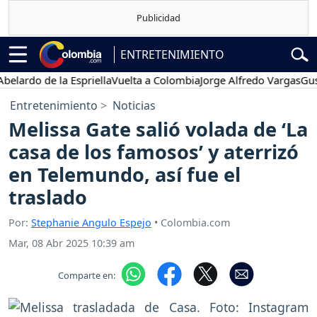
ENTRETENIMIENTO
do de la Espriella
Vuelta a Colombia
Jorge Alfredo Vargas
Gustavo 
Entretenimiento
Noticias
Melissa Gate salió volada de ‘La
casa de los famosos’ y aterrizó
en Telemundo, así fue el
traslado
Por:
Stephanie Angulo Espejo
• Colombia.com
Mar, 08 Abr 2025 10:39 am
Comparte en: