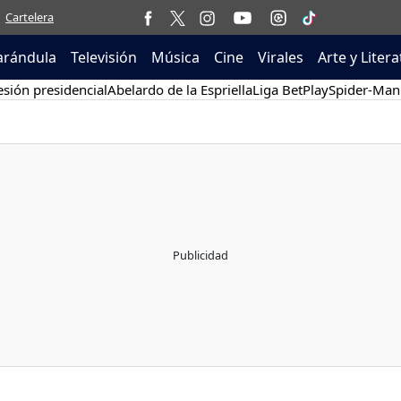
Cartelera
arándula
Televisión
Música
Cine
Virales
Arte y Liter
sión presidencial
Abelardo de la Espriella
Liga BetPlay
Spider-Man