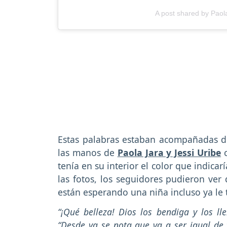
A post shared by Paol
Estas palabras estaban acompañadas de
las manos de
Paola Jara y Jessi Uribe
c
tenía en su interior el color que indicarí
las fotos, los seguidores pudieron ver
están esperando una niña incluso ya le
“¡Qué belleza! Dios los bendiga y los l
“Desde ya se nota que va a ser igual de 