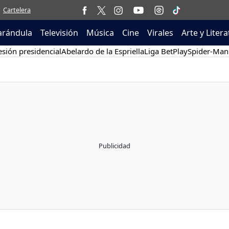
Cartelera
arándula
Televisión
Música
Cine
Virales
Arte y Liter
sión presidencial
Abelardo de la Espriella
Liga BetPlay
Spider-Man