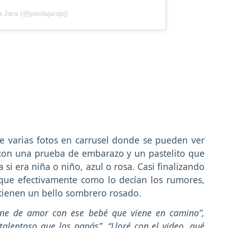
a Jara (@paolajarapj)
 varias fotos en carrusel donde se pueden ver
on una prueba de embarazo y un pastelito que
a si era niña o niño, azul o rosa. Casi finalizando
 que efectivamente como lo decían los rumores,
 tienen un bello sombrero rosado.
lene de amor con ese bebé que viene en camino”,
talentoso que los papás”, “Lloré con el video, qué