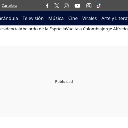
Cartelera
arándula
Televisión
Música
Cine
Virales
Arte y Liter
esidencial
Abelardo de la Espriella
Vuelta a Colombia
Jorge Alfredo