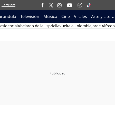
Cartelera
arándula
Televisión
Música
Cine
Virales
Arte y Liter
esidencial
Abelardo de la Espriella
Vuelta a Colombia
Jorge Alfredo