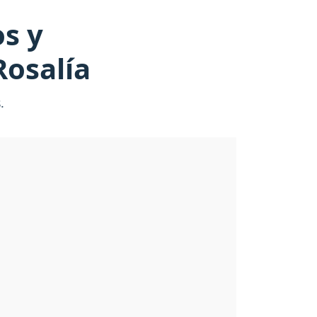
s y
Rosalía
.