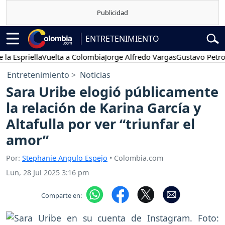
ENTRETENIMIENTO
priella
Vuelta a Colombia
Jorge Alfredo Vargas
Gustavo Petro
Po
Entretenimiento
Noticias
Sara Uribe elogió públicamente
la relación de Karina García y
Altafulla por ver “triunfar el
amor”
Por:
Stephanie Angulo Espejo
• Colombia.com
Lun, 28 Jul 2025 3:16 pm
Comparte en: