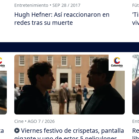
Entretenimiento • SEP 28 / 2017
Fút
Hugh Hefner: Así reaccionaron en
'T
redes tras su muerte
vi
Cine • AGO 7 / 2026
Ent
ca
Viernes festivo de crispetas, pantalla
Re
gigante y uno de estos 5 peliculones
li