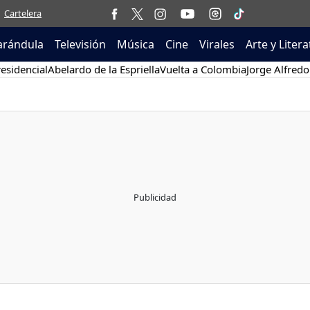
Cartelera
arándula
Televisión
Música
Cine
Virales
Arte y Liter
esidencial
Abelardo de la Espriella
Vuelta a Colombia
Jorge Alfredo