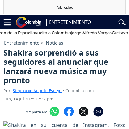
ENTRETENIMIENTO
 la Espriella
Vuelta a Colombia
Jorge Alfredo Vargas
Gustavo Petro
Entretenimiento
Noticias
Shakira sorprendió a sus
seguidores al anunciar que
lanzará nueva música muy
pronto
Por:
Stephanie Angulo Espejo
• Colombia.com
Lun, 14 Jul 2025 12:32 pm
Comparte en: