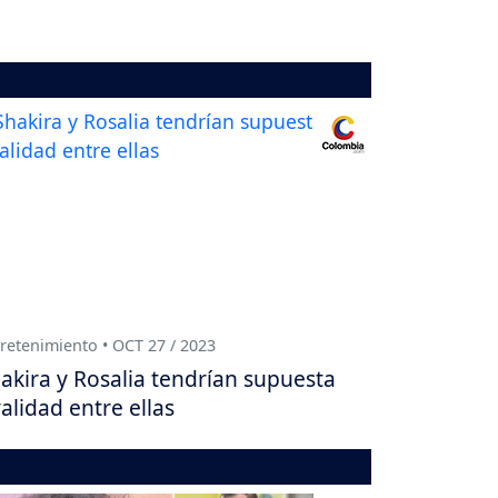
retenimiento • OCT 27 / 2023
akira y Rosalia tendrían supuesta
validad entre ellas