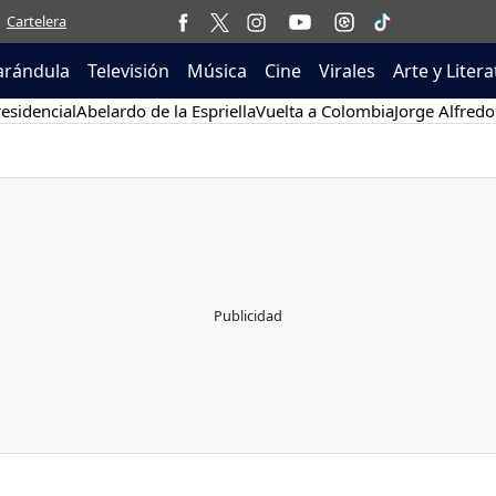
Cartelera
arándula
Televisión
Música
Cine
Virales
Arte y Liter
esidencial
Abelardo de la Espriella
Vuelta a Colombia
Jorge Alfredo