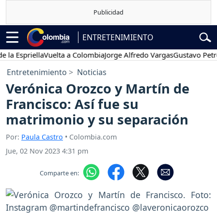
ENTRETENIMIENTO
spriella
Vuelta a Colombia
Jorge Alfredo Vargas
Gustavo Petro
P
Entretenimiento
Noticias
Verónica Orozco y Martín de
Francisco: Así fue su
matrimonio y su separación
Por:
Paula Castro
• Colombia.com
Jue, 02 Nov 2023 4:31 pm
Comparte en: