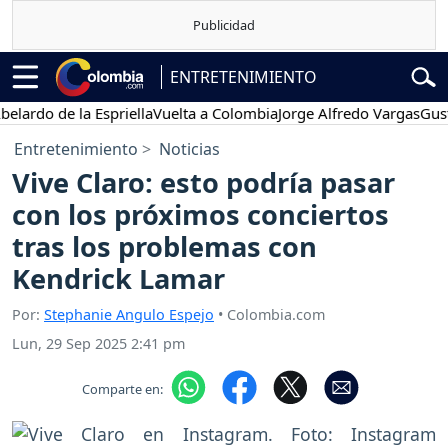
ENTRETENIMIENTO
o de la Espriella
Vuelta a Colombia
Jorge Alfredo Vargas
Gustavo P
Entretenimiento
Noticias
Vive Claro: esto podría pasar
con los próximos conciertos
tras los problemas con
Kendrick Lamar
Por:
Stephanie Angulo Espejo
• Colombia.com
Lun, 29 Sep 2025 2:41 pm
Comparte en: