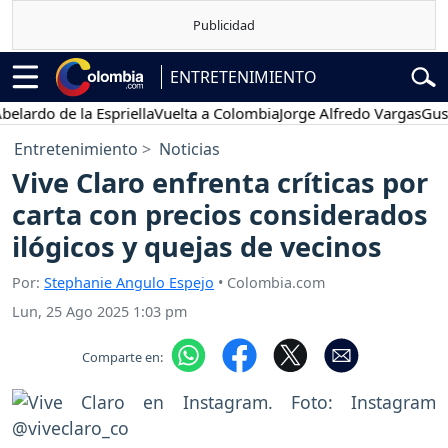
ENTRETENIMIENTO
o de la Espriella
Vuelta a Colombia
Jorge Alfredo Vargas
Gustavo 
Entretenimiento
Noticias
Vive Claro enfrenta críticas por
carta con precios considerados
ilógicos y quejas de vecinos
Por:
Stephanie Angulo Espejo
• Colombia.com
Lun, 25 Ago 2025 1:03 pm
Comparte en: