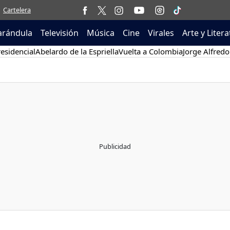
Cartelera
arándula
Televisión
Música
Cine
Virales
Arte y Liter
esidencial
Abelardo de la Espriella
Vuelta a Colombia
Jorge Alfredo