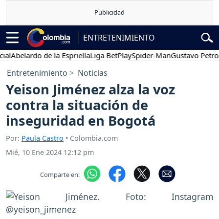
ENTRETENIMIENTO
belardo de la Espriella
Liga BetPlay
Spider-Man
Gustavo Petro
Po
Entretenimiento
Noticias
Yeison Jiménez alza la voz
contra la situación de
inseguridad en Bogotá
Por:
Paula Castro
• Colombia.com
Mié, 10 Ene 2024 12:12 pm
Comparte en: