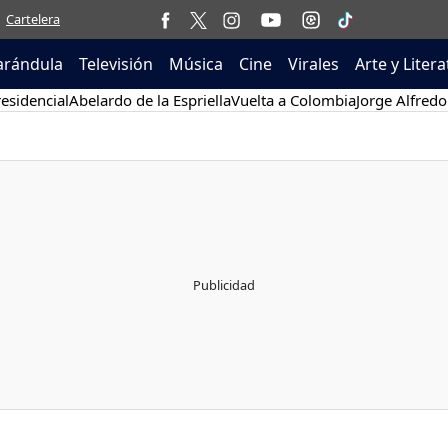
Cartelera
arándula
Televisión
Música
Cine
Virales
Arte y Liter
esidencial
Abelardo de la Espriella
Vuelta a Colombia
Jorge Alfredo