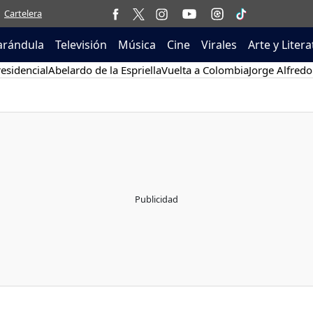
Cartelera
arándula
Televisión
Música
Cine
Virales
Arte y Liter
esidencial
Abelardo de la Espriella
Vuelta a Colombia
Jorge Alfredo