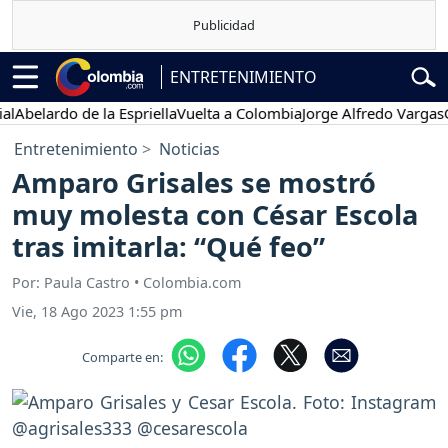
ENTRETENIMIENTO
lardo de la Espriella
Vuelta a Colombia
Jorge Alfredo Vargas
Gusta
Entretenimiento
Noticias
Amparo Grisales se mostró
muy molesta con César Escola
tras imitarla: “Qué feo”
Por: Paula Castro • Colombia.com
Vie, 18 Ago 2023 1:55 pm
Comparte en: