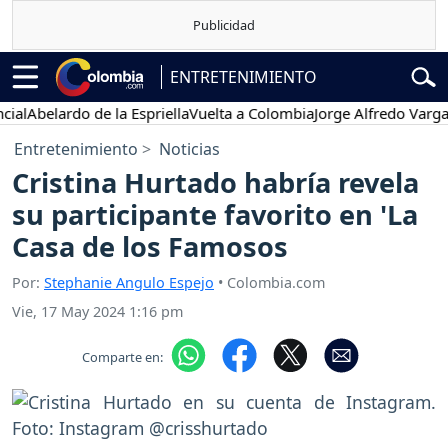
ENTRETENIMIENTO
belardo de la Espriella
Vuelta a Colombia
Jorge Alfredo Vargas
Gust
Entretenimiento
Noticias
Cristina Hurtado habría revela
su participante favorito en 'La
Casa de los Famosos
Por:
Stephanie Angulo Espejo
• Colombia.com
Vie, 17 May 2024 1:16 pm
Comparte en: