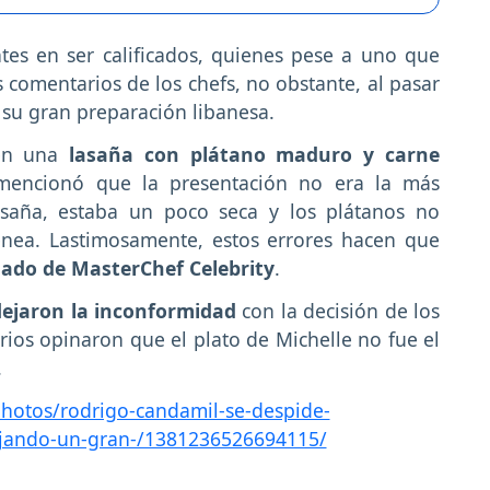
ntes en ser calificados, quienes pese a uno que
s comentarios de los chefs, no obstante, al pasar
r su gran preparación libanesa.
en una
lasaña con plátano maduro y carne
 mencionó que la presentación no era la más
asaña, estaba un poco seca y los plátanos no
ea. Lastimosamente, estos errores hacen que
nado de MasterChef Celebrity
.
lejaron la inconformidad
con la decisión de los
arios opinaron que el plato de Michelle no fue el
.
otos/rodrigo-candamil-se-despide-
dejando-un-gran-/1381236526694115/