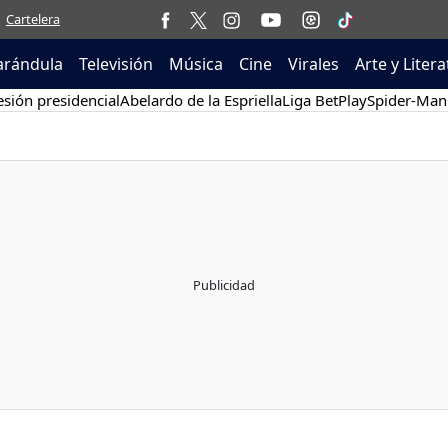
Cartelera
arándula
Televisión
Música
Cine
Virales
Arte y Liter
sión presidencial
Abelardo de la Espriella
Liga BetPlay
Spider-Man