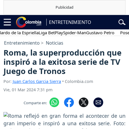
ENTRETENIMIENTO
 de la Espriella
Liga BetPlay
Spider-Man
Gustavo Petro
Posesión
Entretenimiento
Noticias
Roma, la superproducción que
inspiró a la exitosa serie de TV
Juego de Tronos
Por:
Juan Carlos Garcia Sierra
• Colombia.com
Vie, 01 Mar 2024 7:31 pm
Comparte en: