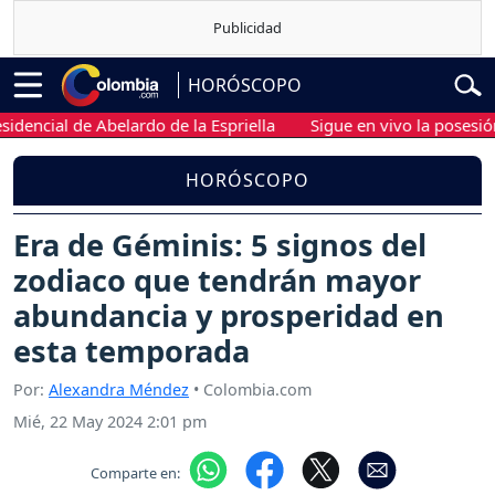
HORÓSCOPO
cial de Abelardo de la Espriella
Sigue en vivo la posesión pre
HORÓSCOPO
Era de Géminis: 5 signos del
zodiaco que tendrán mayor
abundancia y prosperidad en
esta temporada
Por:
Alexandra Méndez
• Colombia.com
Mié, 22 May 2024 2:01 pm
Comparte en: