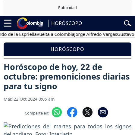
HORÓSCOPO
la Espriella
Vuelta a Colombia
Jorge Alfredo Vargas
Gustavo Petro
HORÓSCOPO
Horóscopo de hoy, 22 de
octubre: premoniciones diarias
para tu signo
Mar, 22 Oct 2024 0:05 am
Comparte en: