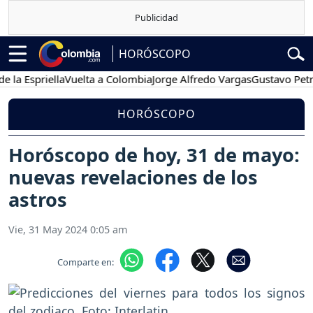
HORÓSCOPO
priella
Vuelta a Colombia
Jorge Alfredo Vargas
Gustavo Petro
Po
HORÓSCOPO
Horóscopo de hoy, 31 de mayo:
nuevas revelaciones de los
astros
Vie, 31 May 2024 0:05 am
Comparte en: