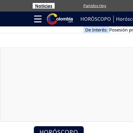
Noticias
Partidos Hoy
HORÓSCOPO
Horósc
De Interés:
Posesión pr
HORÓSCOPO