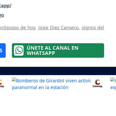
tapp/
20
oróscopo de hoy
,
Josie Diez Canseco
,
signos del
ÚNETE AL CANAL EN
S
WHATSAPP