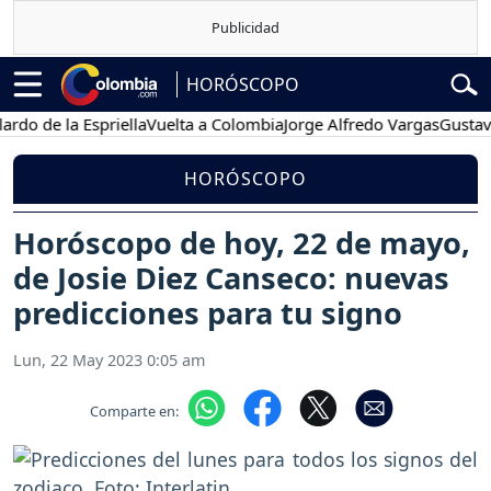
HORÓSCOPO
e la Espriella
Vuelta a Colombia
Jorge Alfredo Vargas
Gustavo Petr
HORÓSCOPO
Horóscopo de hoy, 22 de mayo,
de Josie Diez Canseco: nuevas
predicciones para tu signo
Lun, 22 May 2023 0:05 am
Comparte en: