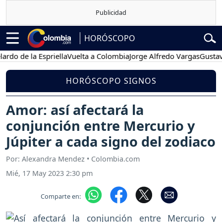
HORÓSCOPO
e la Espriella
Vuelta a Colombia
Jorge Alfredo Vargas
Gustavo Pet
HORÓSCOPO SIGNOS
Amor: así afectará la
conjunción entre Mercurio y
Júpiter a cada signo del zodiaco
Por: Alexandra Mendez • Colombia.com
Mié, 17 May 2023 2:30 pm
Comparte en: